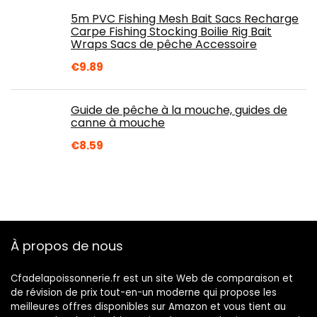
5m PVC Fishing Mesh Bait Sacs Recharge
Carpe Fishing Stocking Boilie Rig Bait
Wraps Sacs de pêche Accessoire
€
9.89
Guide de pêche à la mouche, guides de
canne à mouche
€
8.59
À propos de nous
Cfadelapoissonnerie.fr est un site Web de comparaison et
de révision de prix tout-en-un moderne qui propose les
meilleures offres disponibles sur Amazon et vous tient au