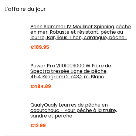
L’affaire du jour !
Penn Slammer IV Moulinet Spinning pêche
en mer, Robuste et résistant, pêche au
leurre, Bar, lieus, Thon, carangue, pêche…
€
189.95
Power Pro 21101003000 W Fibre de
Spectra tressée Ligne de pêche,
45,4 Kilogram/2 743,2 m, Blanc
€
484.89
QualyQualy Leurres de pêche en
caoutchouc - Pour pêche à la truite,
sandre et perche
€
12.99