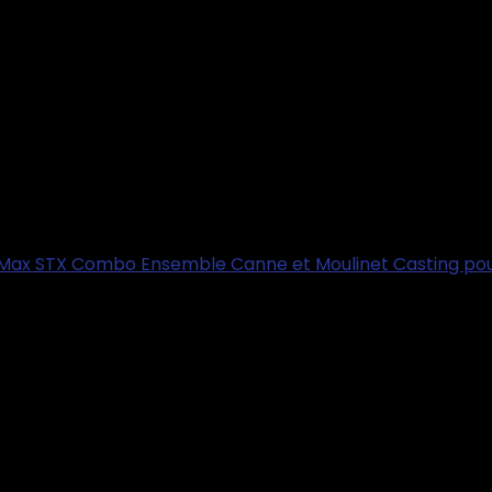
Max STX Combo Ensemble Canne et Moulinet Casting pour 
 3.3 cm; 188 grammes
 grammes