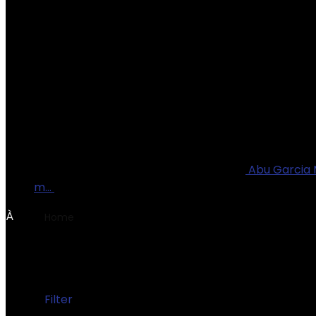
Abu Garcia 
m…
€
134.88
À
Home
Product Dimensions du colis
‎101.3 x 7.8 x
‎101.3 x 7.8 x 3.3 cm; 188
Filter