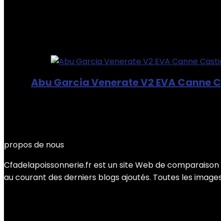
Showing the single result
Added to wishlist
Removed from wishlist
0
Add to compare
Abu Garcia Venerate V2 EVA Canne Ca
Added to wishlist
Removed from wishlist
0
Add to compare
€
50.41
propos de nous
Cfadelapoissonnerie.fr est un site Web de comparaison e
au courant des derniers blogs ajoutés. Toutes les images 