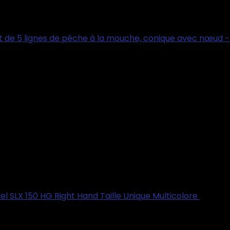
ot de 5 lignes de pêche à la mouche, conique avec nœud -
l SLX 150 HG Right Hand Taille Unique Multicolore
€
130.3