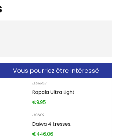
s
Vous pourriez être intéressé
LEURRES
Rapala Ultra Light
€
9.95
LIGNES
Daiwa 4 tresses.
€
446.06