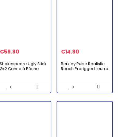
€
59.90
€
14.90
Shakespeare Ugly Stick
Berkley Pulse Realistic
Gx2 Canne à Pêche
Roach Prerigged Leurre
Spinning pour la Pêche
Souple avec Têtes
au Leurre en Mer en
Plombées pour la
Bateau ou en Kayak –
Pêche des Carnassiers
0
0
Bar, Lieu…
en Eau Douce…