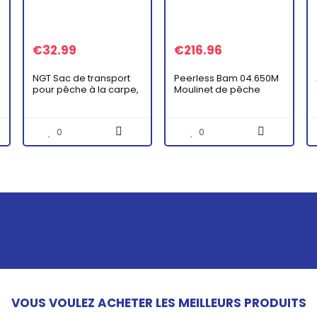
€
32.99
€
216.96
NGT Sac de transport
Peerless Bam 04.650M
pour pêche à la carpe,
Moulinet de pêche
Vert, Moderne
Mixte Adulte, Bleu
0
0
VOUS VOULEZ ACHETER LES MEILLEURS PRODUITS