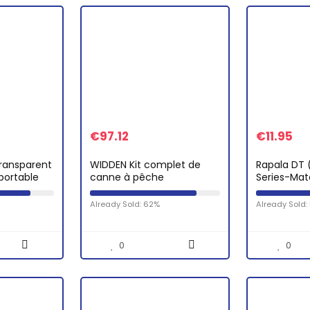
€
97.12
€
11.95
transparent
WIDDEN Kit complet de
Rapala DT 
portable
canne à pêche
Series-Mat
igne de
télescopique portable et
Balsa-Leur
moulinet avec boîte de
Douce-Pro
Already Sold: 62%
Already Sold:
rangement, sac de
Taille 6cm
voyage pour filles…
0
0