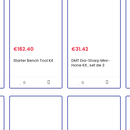
€
162.40
€
31.42
Starter Bench Tool Kit
DMT Dia-Sharp Mini-
Hone Kit , set de 3
affûteurs diamant à 3
granulométries, 6,35
cm / 2,5 pouces, D2K
0
0