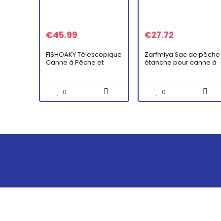
€
45.99
€
27.72
FISHOAKY Télescopique
Zarfmiya Sac de pêche
Canne à Pêche et
étanche pour canne à
Moulinet Combo, Fibre
pêche – Capacité :
de Carbone Spinning
moulinet de pêche –
Canne avec Bobine
Sac à bandoulière –
0
0
Ligne Leurres…
Noir