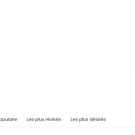
ouvé quelque chose d'
opulaire
Les plus révisés
Les plus désirés