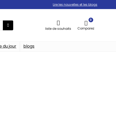
Lire les nouvelles et les blogs
0
Comparez
liste de souhaits
e du jour
blogs