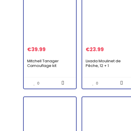
€
39.99
€
23.99
Mitchell Tanager
Lixada Moulinet de
Camouflage kit
Pêche, 12 + 1
Complet Canne
Roulements à Billes
téléscopique et
Gauche/Droit
Moulinet avec Fil et
Interchangeable
0
0
leurres prêt à pêcher
Poignée Pêche
Le Sandre, Le…
Moulinet Spinning
pour…