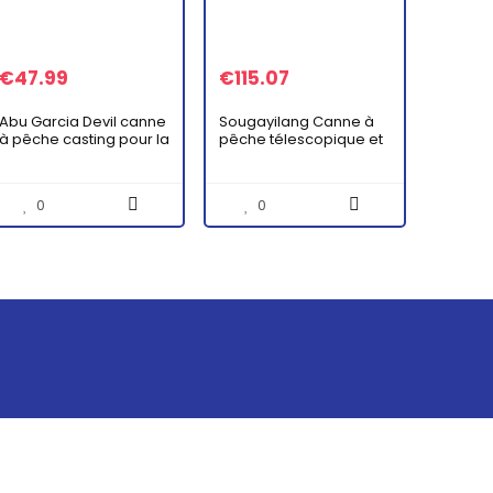
€
47.99
€
115.07
Abu Garcia Devil canne
Sougayilang Canne à
à pêche casting pour la
pêche télescopique et
pêche des carnassiers
moulinets portables
en eau douce au leurre
pour pêche en eau
– Brochet, perche,
douce et eau de mer,
0
0
sandre…
idéal pour les…