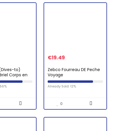
€
19.49
(Dives-to)
Zebco Fourreau DE Peche
ériel Corps en
Voyage
re Pêche en Eau
f de Nage 3m-
 56%
Already Sold: 12%
 / 17g-Fabriqué…
0