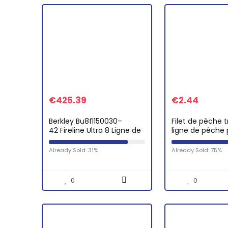
€
425.39
€
2.44
Berkley Bu8fl150030–
Filet de pêche 
42 Fireline Ultra 8 Ligne de
ligne de pêche 
pêche, fumée,
monofilament L
1 371,6 m/13,6 Kilogram
pêche claire
Already Sold: 31%
Already Sold: 75%
0
0