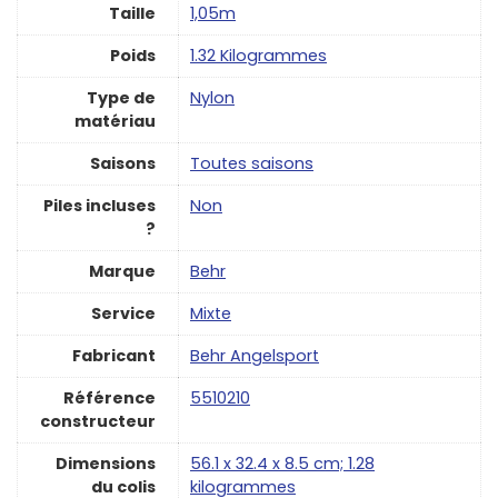
Taille
‎1,05m
Poids
‎1.32 Kilogrammes
Type de
‎Nylon
matériau
Saisons
‎Toutes saisons
Piles incluses
‎Non
?
Marque
‎Behr
Service
‎Mixte
Fabricant
‎Behr Angelsport
Référence
‎5510210
constructeur
Dimensions
‎56.1 x 32.4 x 8.5 cm; 1.28
du colis
kilogrammes