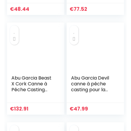
pêche des
carnassiers en eau
€
48.44
€
77.52
douce au leurre,
brochet, perche…
Abu Garcia Beast
Abu Garcia Devil
X Cork Canne à
canne à pêche
Pêche Casting
casting pour la
pour la Peche du
pêche des
Brochet en Eau
carnassiers en eau
Douce
douce au leurre –
€
132.91
€
47.99
Brochet, perche,
sandre…