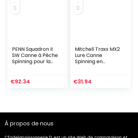
PENN Squadron II
Mitchell Traxx MX2
SW Canne à Pêche
Lure Canne
Spinning pour la
Spinning en
Pêche en Mer au
Carbone légère et
Leurre, Pêche du
Sensible pour la
Bord, en Bateau ou
pêche au leurre,
€
92.34
€
31.94
en Kayak –
brochet, Perche,
Tenryu…
Sandre et…
À propos de nous
Cfadelapoissonnerie.fr est un site Web de comparaison et