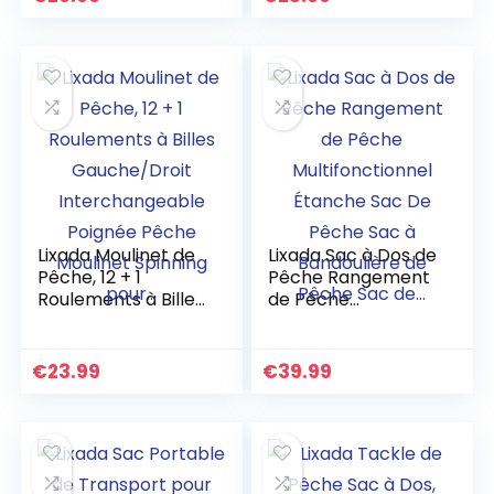
Transport Moulinet
Sports en Plein Air…
de Pêche Sac de…
Lixada Moulinet de
Lixada Sac à Dos de
Pêche, 12 + 1
Pêche Rangement
Roulements à Billes
de Pêche
Gauche/Droit
Multifonctionnel
Interchangeable
Étanche Sac De
Poignée Pêche
Pêche Sac à
€
23.99
€
39.99
Moulinet Spinning
Bandoulière de
pour…
Pêche Sac de…