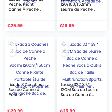
Pêche, Pliant
120/100/152mm
Canne À Pêche
Leurre de Pêche
Bobine Sac de
Multi Articulé, 3D
Pêche Pôle Tackle
Réaliste, 4/6/7
Cas Sac de
Segments,
€
29.99
€
16.99
Rangement
Crankbait Dur,
Voyage Sac À…
Hameçon, Attirail
de…
Lixada 3 Couches
Lixada 32 * 39 *
Sac de Canne à
12CM Sac de Leurre
Pêche
Sac de Canne à
90cm/120cm/150c
Pêche Sacs à Outils
m Canne Pliante
Sac de Taille
Portable Étui de
Multifunction
€
29.99
€
25.99