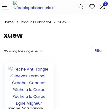
0
Home
Product Fabricant
‎xuew
‎xuew
Filter
Showing the single result
che Portable et Moulinet en Fibre de Carbone Pointe,Ki
Pêche Anti Tangle