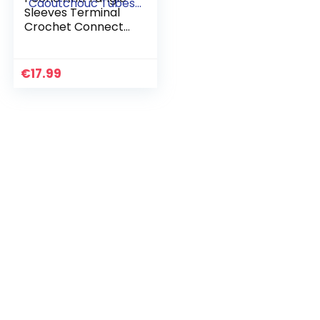
Sleeves Terminal
Crochet Connect
Pêche à la Carpe
Pêche à la Carpe
Ligne Aligneur
€
17.99
Caoutchouc
Tubes…