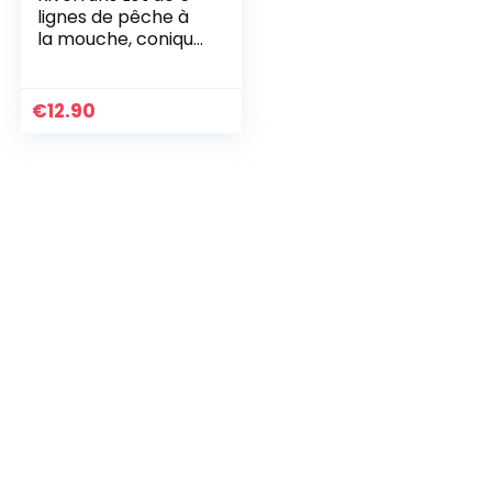
lignes de pêche à
la mouche, conique
avec nœud – 2,3
m/2,7 m
€
12.90