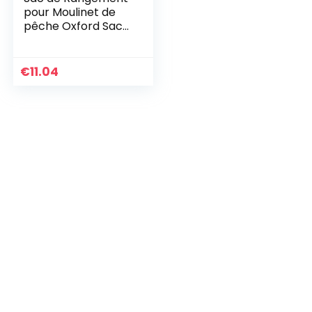
pour Moulinet de
pêche Oxford Sac
de matériel de
pêche Sac de
Moulinet de leurre
€
11.04
de pêche étanche…