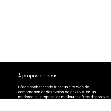
À propos de nous
Cfadelapoissonnerie.fr est un site Web de
comparaison et de révision de prix tout-en-un
moderne qui propose les meilleures offres disponibles
sur Amazon et vous tient au courant des derniers
blogs ajoutés. Toutes les images sont la propriété de