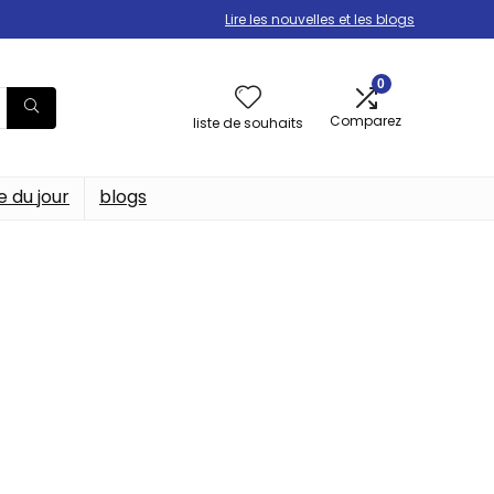
Lire les nouvelles et les blogs
0
Comparez
liste de souhaits
e du jour
blogs