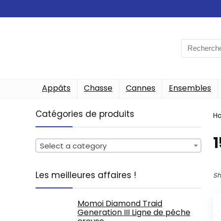
Search
for:
Appâts
Chasse
Cannes
Ensembles
Catégories de produits
H
‎
Select a category
Les meilleures affaires !
Sh
Momoi Diamond Traid
Generation III Ligne de pêche