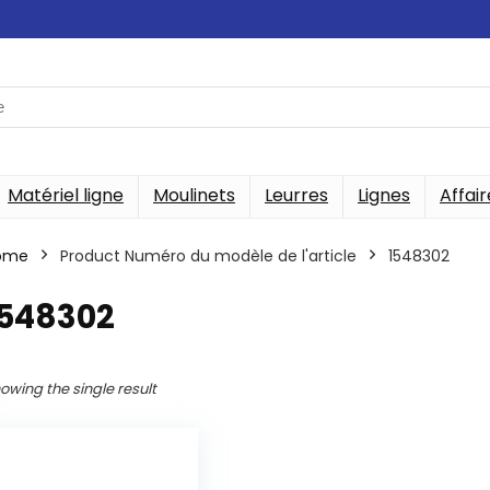
Matériel ligne
Moulinets
Leurres
Lignes
Affair
ome
Product Numéro du modèle de l'article
‎1548302
1548302
owing the single result