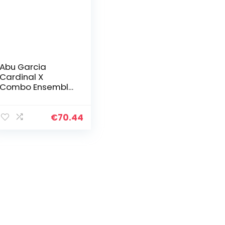
Abu Garcia
Cardinal X
Combo Ensemble
Canne et
Moulinet Spinning
pour la pêche des
€
70.44
carnassiers au
leurre en Eau
Douce 1…