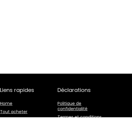
Liens rapides
Déclarations
Home
Politique de
confidentialité
Tout acheter
Termes et conditions
Blogs
Divulgation des
Nos boutiques en ligne
affiliations