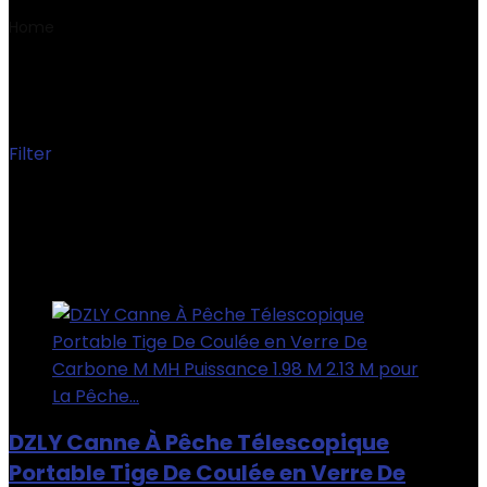
Home
Product Poids de l'article
‎200 g
‎200 g
Filter
Showing the single result
Added to wishlist
Removed from wishlist
0
Add to compare
DZLY Canne À Pêche Télescopique
Portable Tige De Coulée en Verre De