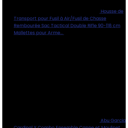
Housse de
Transport pour Fusil à Air/Fusil de Chasse
Rembourée Sac Tactical Double Rifle 90-118 cm
Mallettes pour Arme…
€
39.99
Abu Garcia
Cardinal X Combo Ensemble Canne et Moulinet