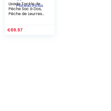
Lixada Tackle de
Pêche Sac à Dos,
Pêche de Leurres
D’appâts de Sac à
Dos avec 4 Boîtes
D’appâts de Pêche
€
69.97
Plateau Inclus