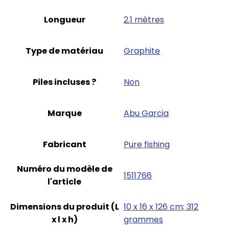
Longueur
‎2.1 mètres
Type de matériau
‎Graphite
Piles incluses ?
‎Non
Marque
‎Abu Garcia
Fabricant
‎Pure fishing
Numéro du modèle de
‎1511766
l'article
Dimensions du produit (L
‎10 x 16 x 126 cm; 312
x l x h)
grammes