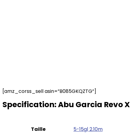
[amz_corss_sell asin=”B085GKQZTG”]
Specification:
Abu Garcia Revo X
Taille
‎5-15g| 2.10m