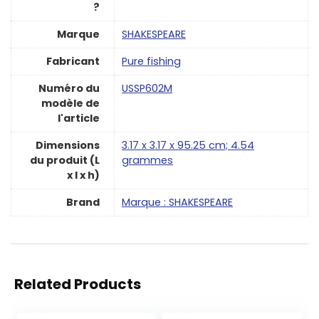
?
Marque
‎SHAKESPEARE
Fabricant
‎Pure fishing
Numéro du
‎USSP602M
modèle de
l'article
Dimensions
‎3.17 x 3.17 x 95.25 cm; 4.54
du produit (L
grammes
x l x h)
Brand
Marque : SHAKESPEARE
Related Products