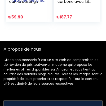
canne casting
carbone avec 1,80
étudiée pour la
m, 1,98 m, 2,13 m,
pêche des
2,28 m, pour pêche
carnassiers en eau
au bar, au brochet
€
59.90
€
187.77
douce au leurre,
brochet, perche…
À propos de nous
Cfadelapoissonnerie.fr est un site Web de comparaison et
de révision de prix tout-en-un moderne qui propose les
meilleures offres disponibles sur Amazon et vous tient au
courant des derniers blogs ajoutés. Toutes les images sont la
propriété de leurs propriétaires respectifs. Tout le contenu
cité est dérivé de leurs sources respectives.