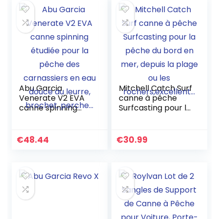
Abu Garcia
Mitchell Catch Surf
Venerate V2 EVA
canne à pêche
canne spinning
Surfcasting pour la
étudiée pour la
pêche du bord en
pêche des
mer, depuis la
carnassiers en eau
plage ou les
€
48.44
€
30.99
douce au leurre,
rochers,excellent…
brochet, perche…