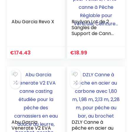
Abu Garcia Revo X
Roylvan Lot de 2
Sangles de
Support de Canne
à Pêche pour
Voiture, Porte-
canne à Pêche
€
174.43
€
18.99
Réglable pour
Véhicule,
Ceinture…
Abu Garcia
DZLY Canne à
Venerate V2 EVA
pêche en acier au