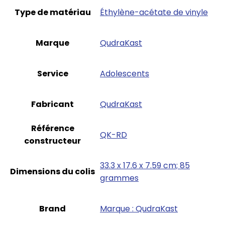
Type de matériau
‎Éthylène-acétate de vinyle
Marque
‎QudraKast
Service
‎Adolescents
Fabricant
‎QudraKast
Référence
‎QK-RD
constructeur
‎33.3 x 17.6 x 7.59 cm; 85
Dimensions du colis
grammes
Brand
Marque : QudraKast