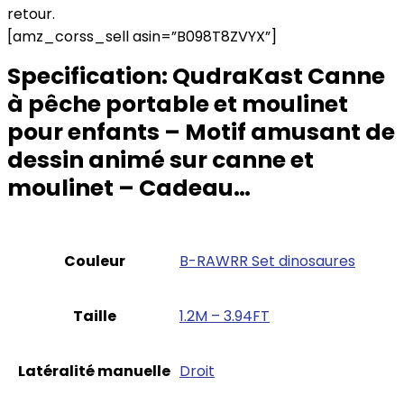
retour.
[amz_corss_sell asin=”B098T8ZVYX”]
Specification:
QudraKast Canne
à pêche portable et moulinet
pour enfants – Motif amusant de
dessin animé sur canne et
moulinet – Cadeau…
Couleur
‎B-RAWRR Set dinosaures
Taille
‎1.2M – 3.94FT
Latéralité manuelle
‎Droit