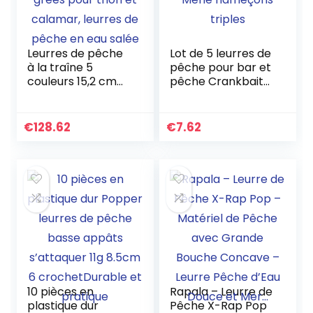
Leurres de pêche
Lot de 5 leurres de
à la traîne 5
pêche pour bar et
couleurs 15,2 cm
pêche Crankbait
entièrement gréés
Méné hameçons
pour thon et
triples
calamar, leurres
€
128.62
€
7.62
de pêche en eau
salée
10 pièces en
Rapala – Leurre de
plastique dur
Pêche X-Rap Pop