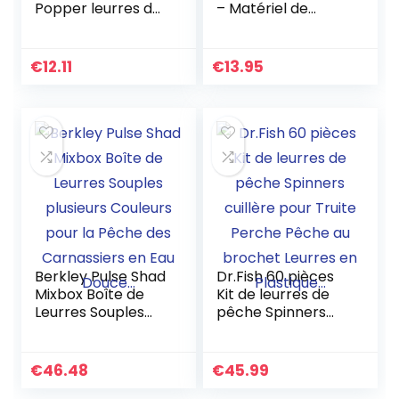
Popper leurres de
– Matériel de
pêche basse
Pêche avec
appâts s’attaquer
Grande Bouche
11g 8.5cm 6
Concave – Leurre
€
12.11
€
13.95
crochetDurable et
Pêche d’Eau
pratique
Douce et Mer…
Berkley Pulse Shad
Dr.Fish 60 pièces
Mixbox Boîte de
Kit de leurres de
Leurres Souples
pêche Spinners
plusieurs Couleurs
cuillère pour Truite
pour la Pêche des
Perche Pêche au
Carnassiers en Eau
brochet Leurres
€
46.48
€
45.99
Douce…
en Plastique…