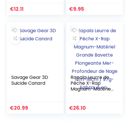
appâts s’attaquer
11g 8.5cm 6
€
12.11
€
9.95
crochetDurable et
pratique
Savage Gear 3D
Rapala Leurre de
Suicide Canard
Pêche X-Rap
Magnum-Matériel
Grande Bavette
Plongeante Mer-
Profondeur de
€
20.99
€
26.10
Nage 12m-18cm /
97g-Fabriqué en…