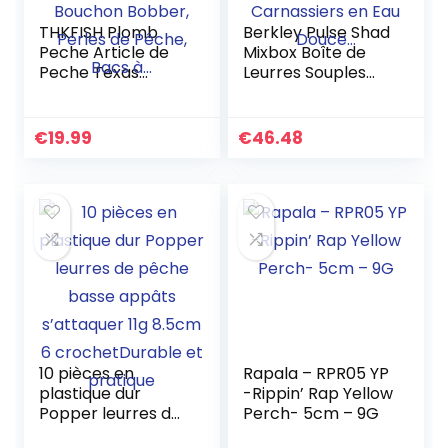
THKFISH Plomb
Berkley Pulse Shad
Peche Article de
Mixbox Boîte de
Peche Texas
Leurres Souples
Rig,Carolina Rig,
plusieurs Couleurs
Crochets de
pour la Pêche des
Pêche, Bouchon
Carnassiers en Eau
€
19.99
€
46.48
Bobber, Perles de
Douce…
Pêche, Bacs à…
10 pièces en
Rapala – RPR05 YP
plastique dur
-Rippin’ Rap Yellow
Popper leurres de
Perch- 5cm – 9G
pêche basse