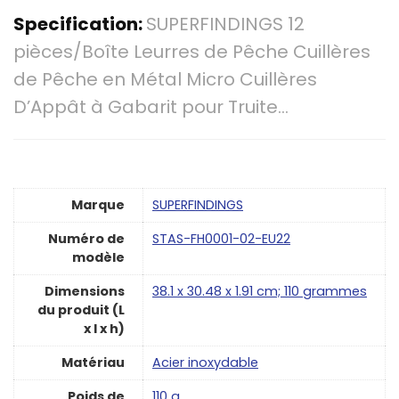
Specification:
SUPERFINDINGS 12
pièces/Boîte Leurres de Pêche Cuillères
de Pêche en Métal Micro Cuillères
D’Appât à Gabarit pour Truite…
Marque
‎SUPERFINDINGS
Numéro de
‎STAS-FH0001-02-EU22
modèle
Dimensions
‎38.1 x 30.48 x 1.91 cm; 110 grammes
du produit (L
x l x h)
Matériau
‎Acier inoxydable
Poids de
‎110 g