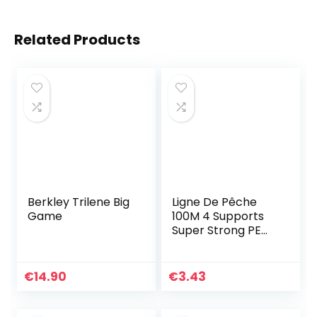
Related Products
Berkley Trilene Big
Ligne De Pêche
Game
100M 4 Supports
Super Strong PE
Tressé Fil De
Pêche en Mer
Multifilament
€
14.90
€
3.43
Angling Fort Et
Durable…