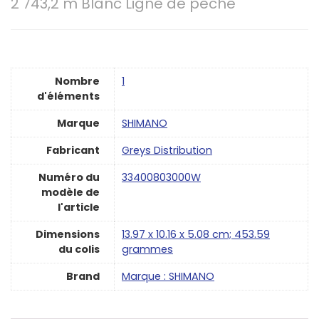
2 743,2 m Blanc Ligne de pêche
Nombre
‎1
d'éléments
Marque
‎SHIMANO
Fabricant
‎Greys Distribution
Numéro du
‎33400803000W
modèle de
l'article
Dimensions
‎13.97 x 10.16 x 5.08 cm; 453.59
du colis
grammes
Brand
Marque : SHIMANO