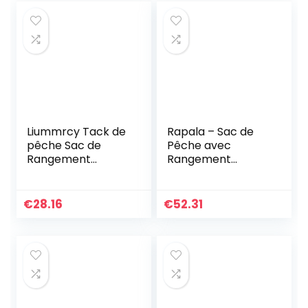
Liummrcy Tack de
Rapala – Sac de
pêche Sac de
Pêche avec
Rangement
Rangement
étanche à pêche à
LureCamo Tackle
pêche Sac à Dos
Bag – Sac Pêche
Sac de pêche
Taille Lite –
€
28.16
€
52.31
Multifonctionnel
Matière Étanche –
Sac de pêche…
Bandoulière…