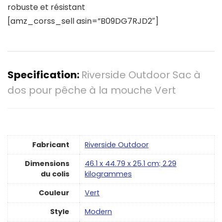
robuste et résistant
[amz_corss_sell asin=”B09DG7RJD2″]
Specification:
Riverside Outdoor Sac à
dos pour pêche à la mouche Vert
Fabricant
‎Riverside Outdoor
Dimensions
‎46.1 x 44.79 x 25.1 cm; 2.29
du colis
kilogrammes
Couleur
‎Vert
Style
‎Modern