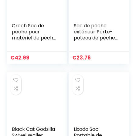
Croch Sac de
Sac de pêche
pêche pour
extérieur Porte-
matériel de pêche
poteau de pêche
et accessoires de
portable Sac de
pêche avec
rangement 2
ceinture et
couches
€
42.99
€
23.76
bandoulière Vert
d’emballage
armée et
bandoulière
Black Cat Godzilla
Lixada Sac
Swivel Waller
Portable de