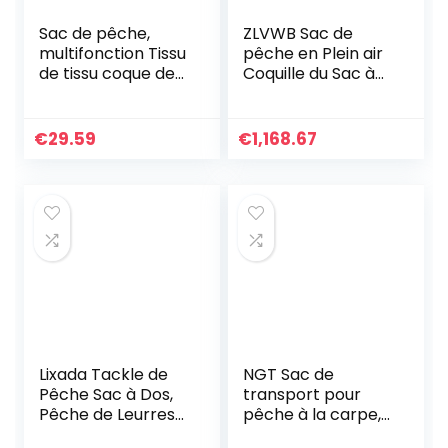
Sac de pêche,
ZLVWB Sac de
multifonction Tissu
pêche en Plein air
de tissu coque de
Coquille du Sac à
pêche Sacs de
pêche Sac à Dos
rangement de
Boîte de
pêche
Rangement
€
29.59
€
1,168.67
d’équipement de
pêche Sac de…
Lixada Tackle de
NGT Sac de
Pêche Sac à Dos,
transport pour
Pêche de Leurres
pêche à la carpe,
D’appâts de Sac à
Vert, Moderne