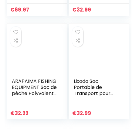
Dos avec 4 Boîtes
D’appâts de
€
69.97
€
32.99
Pêche Plateau
Inclus
ARAPAIMA FISHING
Lixada Sac
EQUIPMENT Sac de
Portable de
pêche Polyvalent
Transport pour
avec 3
Canne à pêche
Compartiments
intérieurs pour
€
32.22
€
32.99
Canne à pêche,
épuisette et…