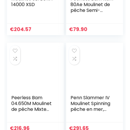
14000 XSD
80Ae Moulinet de
pêche Semi-
Automatique Noir
€
204.57
€
79.90
Peerless Bam
Penn Slammer IV
04.650M Moulinet
Moulinet Spinning
de pêche Mixte
pêche en mer,
Adulte, Bleu
Robuste et
résistant, pêche
au leurre, Bar, lieus,
€
216.96
€
291.65