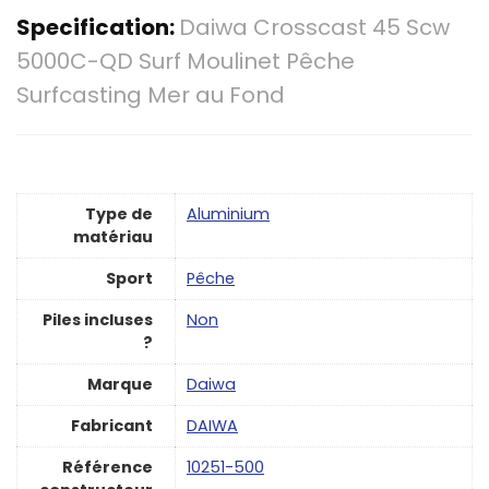
Specification:
Daiwa Crosscast 45 Scw
5000C-QD Surf Moulinet Pêche
Surfcasting Mer au Fond
Type de
‎Aluminium
matériau
Sport
Pêche
Piles incluses
‎Non
?
Marque
‎Daiwa
Fabricant
‎DAIWA
Référence
‎10251-500