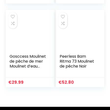
Thon, carangue,
pêche…
Gosccess Moulinet
Peerless Bam
de pêche de mer
Ritma 73 Moulinet
Moulinet d’eau
de pêche Noir
douce Eau de mer
14 + 1BB
Roulements à
€
29.99
€
52.80
billes
Gauche/Droit…