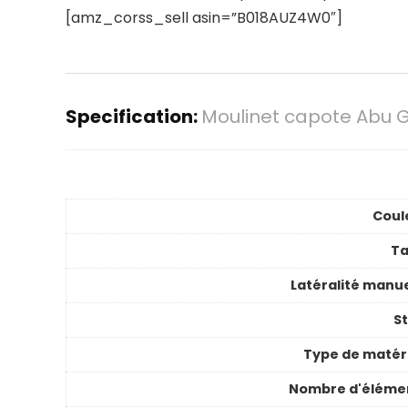
[amz_corss_sell asin=”B018AUZ4W0″]
Specification:
Moulinet capote Abu G
Coul
Ta
Latéralité manue
St
Type de matér
Nombre d'éléme