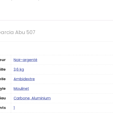
arcia Abu 507
eur
‎Noir-argenté
ille
‎3,6 kg
lle
‎Ambidextre
yle
‎Moulinet
iau
‎Carbone, Aluminium
nts
‎1