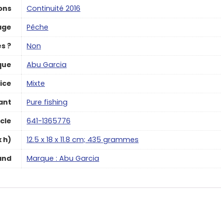
ons
‎Continuité 2016
age
Pêche
es ?
‎Non
que
‎Abu Garcia
ice
‎Mixte
ant
‎Pure fishing
cle
‎641-1365776
x h)
‎12.5 x 18 x 11.8 cm; 435 grammes
and
Marque : Abu Garcia