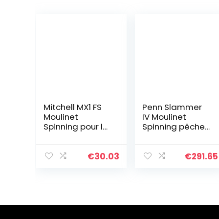
Mitchell MX1 FS
Penn Slammer
Moulinet
IV Moulinet
Spinning pour la
Spinning pêche
pêche au leurre
en mer, Robuste
en Eau Douce ou
et résistant,
en mer, pêche
pêche au leurre,
€
30.03
€
291.65
du Bord et en
Bar, lieus, Thon,
Bateau Noir
carangue,
pêche…