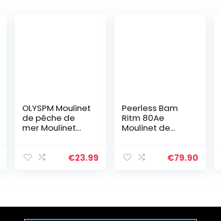
OLYSPM Moulinet
Peerless Bam
de pêche de
Ritm 80Ae
mer Moulinet
Moulinet de
d’eau Douce
pêche Semi-
Eau de mer 12
Automatique
Roulements à
Noir
€
23.99
€
79.90
Billes,Moulinet
de pêche
carnassier…