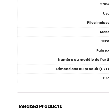
Sais
Us
Piles inclus
Mar
Serv
Fabric
Numéro du modèle de l'arti
Dimensions du produit (L x l 
Br
Related Products