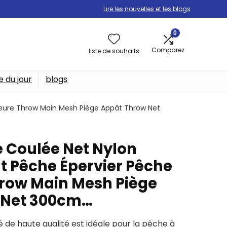
Lire les nouvelles et les blogs
0
Comparez
liste de souhaits
e du jour
blogs
ieure Throw Main Mesh Piège Appât Throw Net
e Coulée Net Nylon
 Pêche Épervier Pêche
hrow Main Mesh Piège
 Net 300cm…
é de haute qualité est idéale pour la pêche à