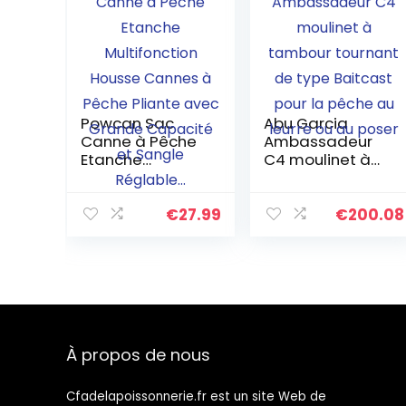
Powcan Sac
Abu Garcia
Canne à Pêche
Ambassadeur
Etanche
C4 moulinet à
Multifonction
tambour
Housse Cannes
tournant de
à Pêche Pliante
type Baitcast
€
27.99
€
200.08
avec Grande
pour la pêche
Capacité et
au leurre ou au
Sangle
poser
Réglable…
À propos de nous
Cfadelapoissonnerie.fr est un site Web de