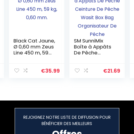
Black Cat Jaune,
SM SunniMix
Ø 0,60 mm Zeus
Boîte à Appâts
Line 450 m, 59
De Pêche
kg, 0,60 mm.
Ceinture De
Pêche Wasit Box
Bag
€
35.99
€
21.69
Organisateur De
Pêche
REJOIGNEZ NOTRE LISTE DE DIFFUSION POUR
BÉNÉFICIER DES MEILLEURS
Offres