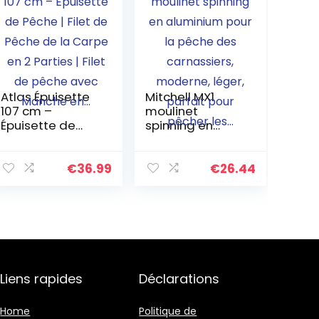
Atlas Épuisette
Mitchell MX1
107 cm –
moulinet
Épuisette de
spinning en
Pêche | Filet de
aluminium pour
Pêche de la
la pêche des
Carpe en 2
carnassiers,
€
36.99
€
26.44
Parties | Filet de
moderne, léger,
pêche avec
parfait pour
Manche en…
pêcher les…
Liens rapides
Déclarations
Home
Politique de