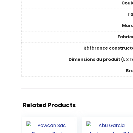
Coul
Ta
Mar
Fabric
Référence construct
Dimensions du produit (L x l 
Br
Related Products