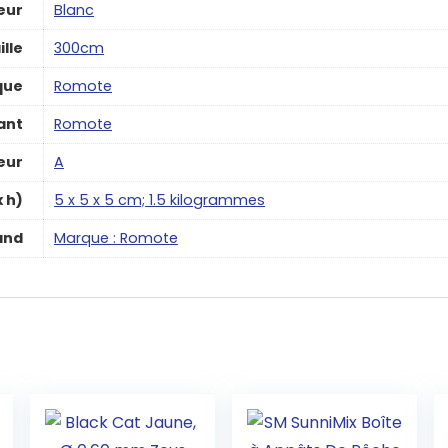
eur
‎Blanc
ille
‎300cm
que
‎Romote
ant
‎Romote
eur
‎A
x h)
‎5 x 5 x 5 cm; 1.5 kilogrammes
and
Marque : Romote