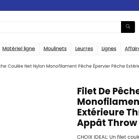
Matériel ligne
Moulinets
Leurres
Lignes
Affair
êche Coulée Net Nylon Monofilament Pêche Épervier Pêche Extér
Filet De Pêch
Monofilament
Extérieure T
Appât Throw
CHOIX IDEAL: Un filet coul