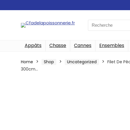
Search
for:
Appâts
Chasse
Cannes
Ensembles
Home
Shop
Uncategorized
Filet De P
300cm…