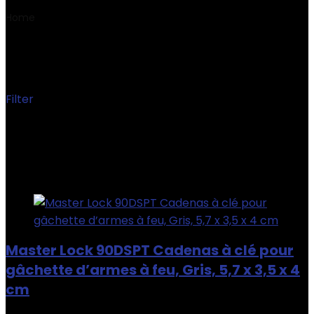
Home
Product Style
‎Clé
‎Clé
Filter
Showing the single result
Added to wishlist
Removed from wishlist
0
Add to compare
Master Lock 90DSPT Cadenas à clé pour
gâchette d’armes à feu, Gris, 5,7 x 3,5 x 4
cm