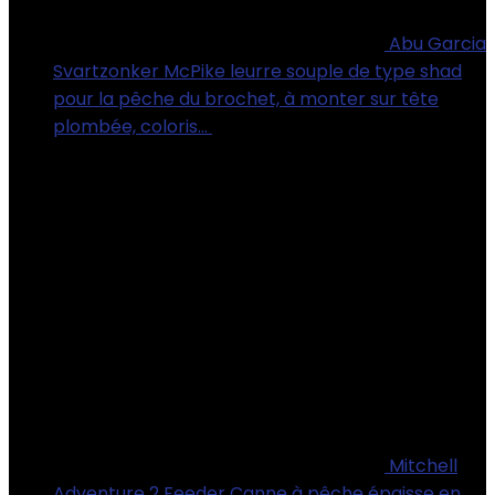
Abu Garcia
Svartzonker McPike leurre souple de type shad
pour la pêche du brochet, à monter sur tête
plombée, coloris…
€
18.50
Mitchell
Adventure 2 Feeder Canne à pêche épaisse en