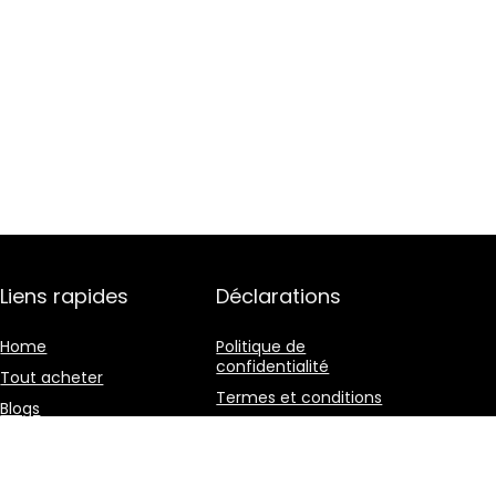
Liens rapides
Déclarations
Home
Politique de
confidentialité
Tout acheter
Termes et conditions
Blogs
Divulgation des
Nos boutiques en ligne
affiliations
Publicité