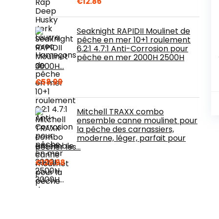
€
12.86
Seaknight RAPIDII Moulinet de
pêche en mer 10+1 roulement
6.2:1 4.7:1 Anti-Corrosion pour
pêche en mer 2000H 2500H
3000H…
€
58.99
Mitchell TRAXX combo
ensemble canne moulinet pour
la pêche des carnassiers,
moderne, léger, parfait pour
pêcher les…
€
129.98