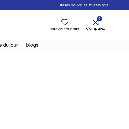
Lire les nouvelles et les blogs
0
Comparez
liste de souhaits
e du jour
blogs