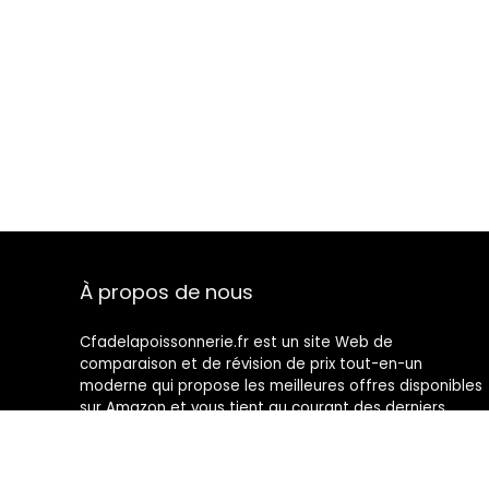
À propos de nous
Cfadelapoissonnerie.fr est un site Web de
comparaison et de révision de prix tout-en-un
moderne qui propose les meilleures offres disponibles
sur Amazon et vous tient au courant des derniers
blogs ajoutés. Toutes les images sont la propriété de
leurs propriétaires respectifs. Tout le contenu cité est
dérivé de leurs sources respectives.