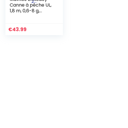
Canne à pêche UL,
1,8 m, 0,6-8 g,
Canne à pêche
Baitcast en fibre de
carbone ultra
€
43.99
légère, creuse + 2…