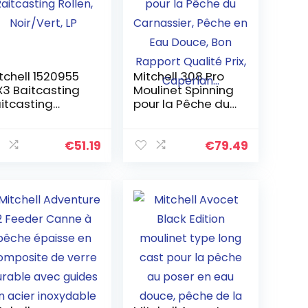
tchell 1520955
Mitchell 308 Pro
3 Baitcasting
Moulinet Spinning
itcasting
pour la Pêche du
llen, Noir/Vert,
Carnassier, Pêche
en Eau Douce, Bon
Rapport Qualité
€
51.19
€
79.49
Prix, Caperlan…