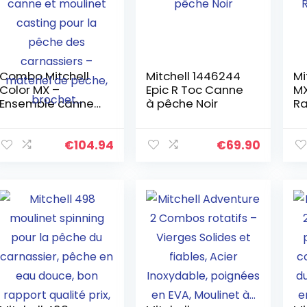
Combo Mitchell
Mitchell 1446244
Mi
Color MX –
Epic R Toc Canne
MX
Ensemble canne
à pêche Noir
Ra
et moulinet
Ro
casting pour la
LP
pêche des
€
104.94
€
69.90
carnassiers –
materiel de
peche, brochet…