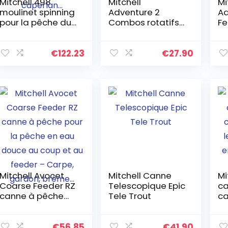
Mitchell 498
Mitchell
Mi
moulinet spinning
Adventure 2
Ad
pour la pêche du
Combos rotatifs
Fe
carnassier, pêche
– Vierges Solides
pê
en eau douce,
et fiables, Acier
co
bon rapport
Inoxydable,
ve
€
122.23
€
27.90
qualité prix,
poignées en EVA,
av
caperlan…
Moulinet à…
ac
Mitchell Avocet
Mitchell Canne
Mi
Coarse Feeder RZ
Telescopique Epic
ca
canne à pêche
Tele Trout
ca
pour la pêche en
le
eau douce au
en
coup et au feeder
en
€
56.85
€
41.90