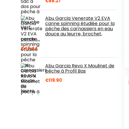
€
88.27
Abu Garcia Venerate V2 EVA
canne spinning étudiée pour la
pêche des carnassiers en eau
douce au leurre, brochet,
perche…
€
48.44
Abu Garcia Revo X Moulinet de
pêche à Profil Bas
€
119.90