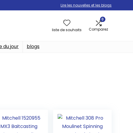
Lire les nouvelles et les blogs
0
Comparez
liste de souhaits
e du jour
blogs