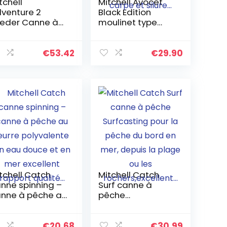
tchell
Mitchell Avocet
venture 2
Black Edition
eder Canne à
moulinet type
che épaisse en
long cast pour la
mposite de
pêche au poser
rre durable
en eau douce,
€
53.42
€
29.90
ec guides en
pêche de la
ier inoxydable
carpe et silure…
tchell Catch
Mitchell Catch
nne spinning –
Surf canne à
nne à pêche au
pêche
urre polyvalente
Surfcasting pour
 eau douce et
la pêche du bord
 mer excellent
en mer, depuis la
€
20.68
€
30.99