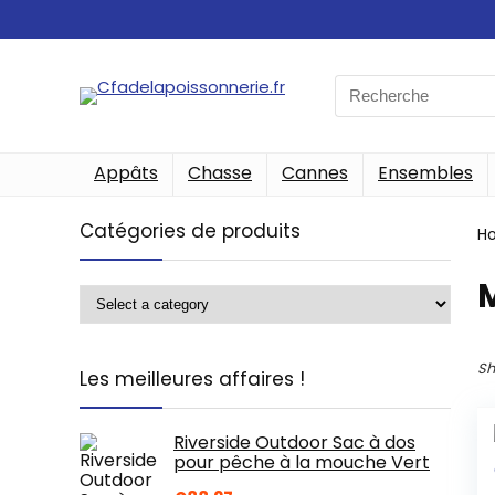
Search
for:
Appâts
Chasse
Cannes
Ensembles
Catégories de produits
H
‎
Sh
Les meilleures affaires !
Riverside Outdoor Sac à dos
pour pêche à la mouche Vert