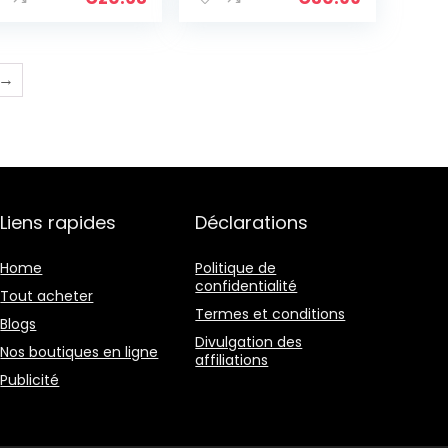
pport qualité…
plage ou les
rochers,excellent…
→
Liens rapides
Déclarations
Home
Politique de
confidentialité
Tout acheter
Termes et conditions
Blogs
Divulgation des
Nos boutiques en ligne
affiliations
Publicité