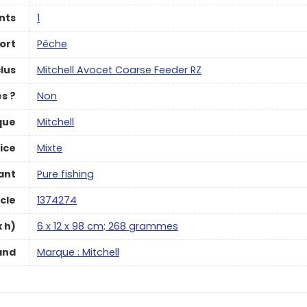
nts
‎1
ort
Pêche
lus
‎Mitchell Avocet Coarse Feeder RZ
es ?
‎Non
que
‎Mitchell
ice
‎Mixte
ant
‎Pure fishing
cle
‎1374274
x h)
‎6 x 12 x 98 cm; 268 grammes
and
Marque : Mitchell