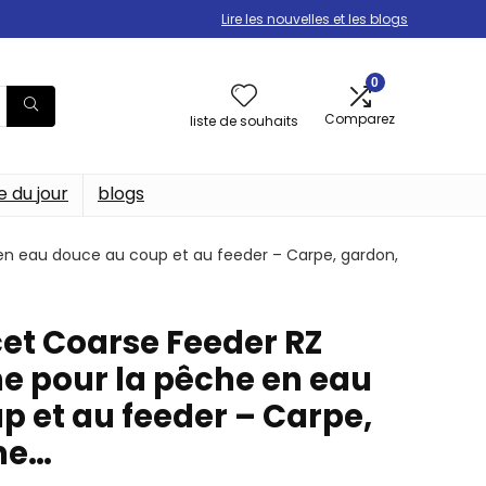
Lire les nouvelles et les blogs
0
Comparez
liste de souhaits
e du jour
blogs
en eau douce au coup et au feeder – Carpe, gardon,
cet Coarse Feeder RZ
e pour la pêche en eau
p et au feeder – Carpe,
me…