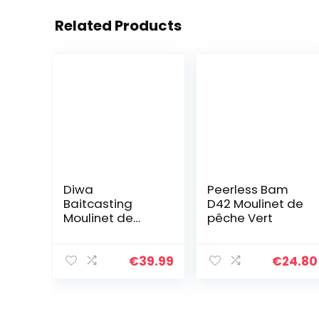
Related Products
Diwa
Peerless Bam
Baitcasting
D42 Moulinet de
Moulinet de
pêche Vert
pêche Moulinet
de pêche d’eau
douce d’eau
€
39.99
€
24.80
salée Frein en
fibre de
carbone 18 LBS
12 + 1…