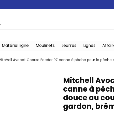
Matériel ligne
Moulinets
Leurres
Lignes
Affair
Mitchell Avocet Coarse Feeder RZ canne à pêche pour la pêche 
Mitchell Avo
canne à pêch
douce au cou
gardon, brê