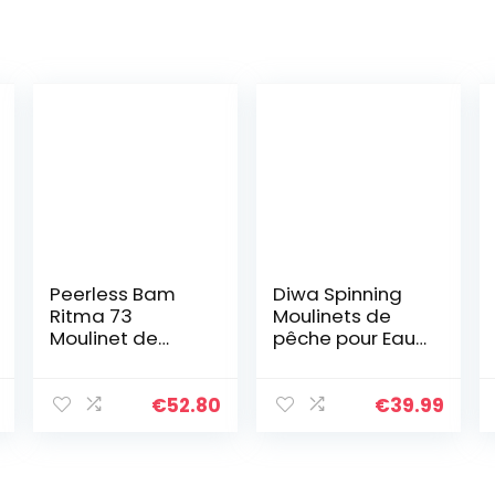
Peerless Bam
Diwa Spinning
Ritma 73
Moulinets de
Moulinet de
pêche pour Eau
pêche Noir
salée d’eau
Douce 3000
4000 5000 6000
€
52.80
€
39.99
7000 Bobines
Ultra Lisse
Ultralight…