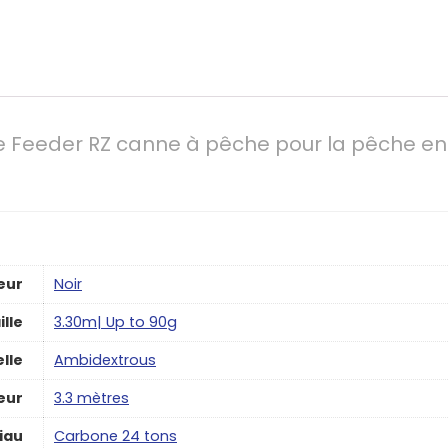
e Feeder RZ canne à pêche pour la pêche en
eur
‎Noir
ille
‎3.30m| Up to 90g
lle
‎Ambidextrous
eur
‎3.3 mètres
iau
‎Carbone 24 tons