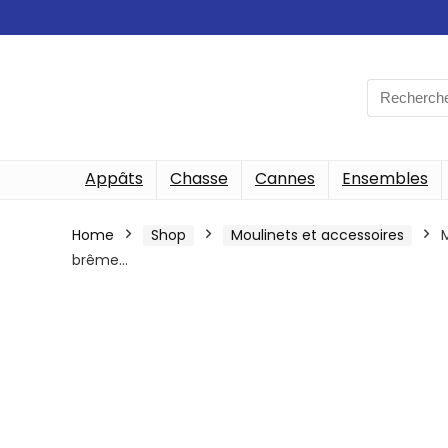
Search
for:
Appâts
Chasse
Cannes
Ensembles
Home
Shop
Moulinets et accessoires
brême…