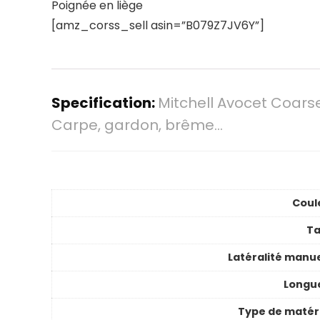
Poignée en liège
[amz_corss_sell asin=”B079Z7JV6Y”]
Specification:
Mitchell Avocet Coars
Carpe, gardon, brême…
Coul
Ta
Latéralité manue
Longu
Type de matér