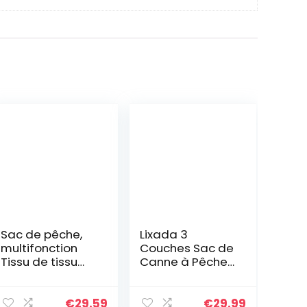
Sac de pêche,
Lixada 3
multifonction
Couches Sac de
Tissu de tissu
Canne à Pêche
coque de pêche
90cm/120cm/15
Sacs de
0cm Canne
rangement de
Pliante Portable
€
29.59
€
29.99