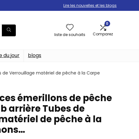
Lire les nouvelles et les blogs
0
Comparez
liste de souhaits
e du jour
blogs
s de Verrouillage matériel de pêche à la Carpe
èces émerillons de pêche
b arrière Tubes de
matériel de pêche à la
hons…