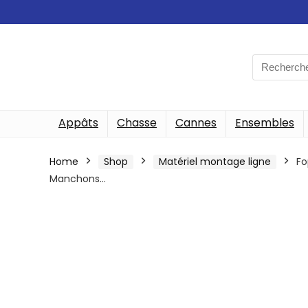
Search
for:
Appâts
Chasse
Cannes
Ensembles
Home
Shop
Matériel montage ligne
Fo
Manchons…