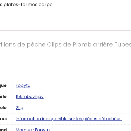
ses plates-formes carpe.
illons de pêche Clips de Plomb arrière Tube
que
‎Fopytu
èle
‎156mbcvhjpv
icle
‎21 g
ées
‎Information indisponible sur les pièces détachées
and
Marque : Fopytu