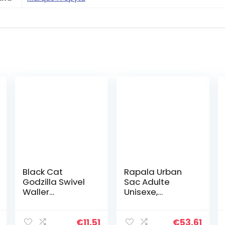
Black Cat
Rapala Urban
Godzilla Swivel
Sac Adulte
Waller
Unisexe,
vertébrale
Camouflage
Noir, Unique
€
11.51
€
53.61