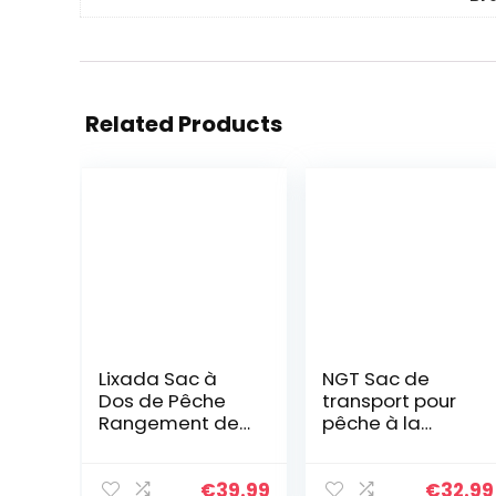
Related Products
Lixada Sac à
NGT Sac de
Dos de Pêche
transport pour
Rangement de
pêche à la
Pêche
carpe, Vert,
Multifonctionnel
Moderne
Étanche Sac De
€
39.99
€
32.99