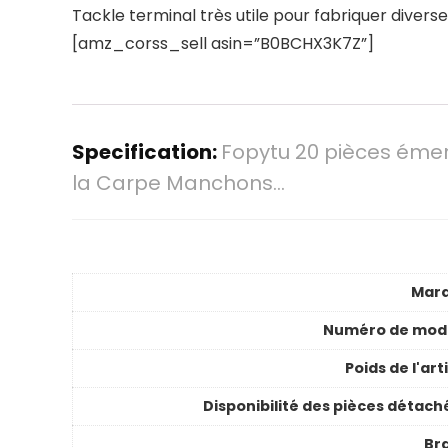
Tackle terminal très utile pour fabriquer diver
[amz_corss_sell asin=”B0BCHX3K7Z”]
Specification:
Fopytu 20 pièces émer
la Carpe Manchons…
Mar
Numéro de mod
Poids de l'art
Disponibilité des pièces détach
Br