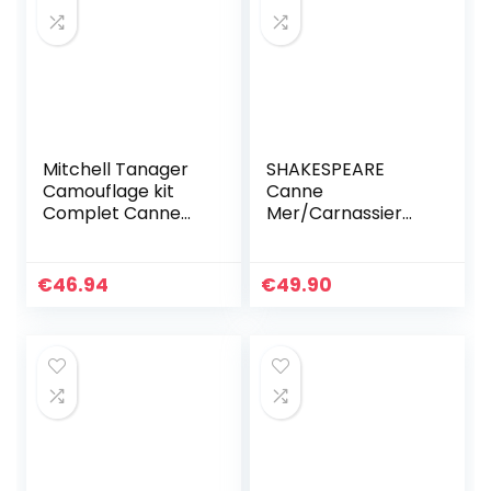
Mitchell Tanager
SHAKESPEARE
Camouflage kit
Canne
Complet Canne
Mer/Carnassier
téléscopique et
Ugly Stik Gx2
Moulinet avec Fil
Spinning Rods
et leurres prêt à
€
46.94
€
49.90
pêcher Le Sandre
et Le…