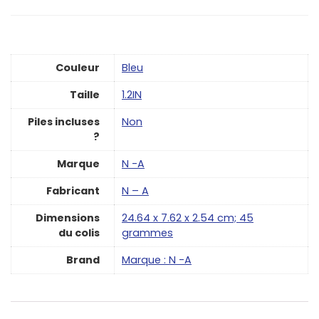
Couleur
‎Bleu
Taille
‎1.2IN
Piles incluses
‎Non
?
Marque
‎N -A
Fabricant
‎N – A
Dimensions
‎24.64 x 7.62 x 2.54 cm; 45
du colis
grammes
Brand
Marque : N -A