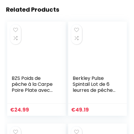
Related Products
BZS Poids de
Berkley Pulse
pêche à la Carpe
Spintail Lot de 6
Poire Plate avec
leurres de pêche
émerillon
avec boîte Cadeau
Disponible en
pour pêcheurs à la
Finition Lisse et
Perche, au Sandre,
€
24.99
€
49.19
texturée
au brochet, à…